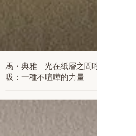
馬・典雅｜光在紙層之間呼
吸：一種不喧嘩的力量