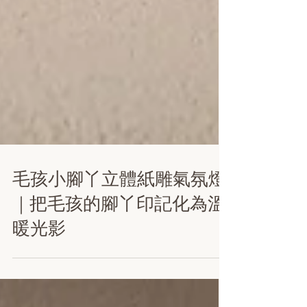
毛孩小腳丫立體紙雕氣氛燈
｜把毛孩的腳丫印記化為溫
暖光影